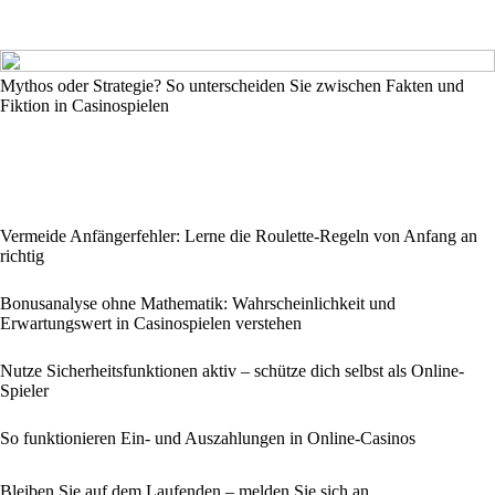
Mythos oder Strategie? So unterscheiden Sie zwischen Fakten und
Fiktion in Casinospielen
Vermeide Anfängerfehler: Lerne die Roulette-Regeln von Anfang an
richtig
Bonusanalyse ohne Mathematik: Wahrscheinlichkeit und
Erwartungswert in Casinospielen verstehen
Nutze Sicherheitsfunktionen aktiv – schütze dich selbst als Online-
Spieler
So funktionieren Ein- und Auszahlungen in Online-Casinos
Bleiben Sie auf dem Laufenden – melden Sie sich an