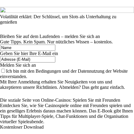
Volatilität erklärt: Der Schlüssel, um Slots als Unterhaltung zu
genießen
Bleiben Sie auf dem Laufenden – melden Sie sich an
Gute Tipps. Kein Spam. Nur nützliches Wissen – kostenlos.
Geben Sie hier Ihre E-Mail ein
Melden Sie sich an
Ich bin mit den Bedingungen und der Datennutzung der Website
einverstanden.
Mit Ihrer Anmeldung erhalten Sie Neuigkeiten von uns und
akzeptieren unsere Richtlinien. Abmelden? Das geht ganz einfach.
Die soziale Seite von Online-Casinos: Spielen Sie mit Freunden
Entdecken Sie, wie Sie Casinospiele online mit Freunden spielen und
ein geselliges Erlebnis daraus machen können. Das E-Book gibt Ihnen
Tipps für Multiplayer-Spiele, Chat-Funktionen und die Organisation
virtueller Spieleabende.
Kostenloser Download