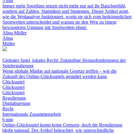
5 min
Immer mehr Sportfans setzen nicht mehr nur auf ihr Bauchgefühl,
sondern auf Zahlen, Statistiken und Strategien. Dieser Artikel zeigt,
wie die Wettanalyse funktioniert, worin sie sich vom herkömmlichen
Sportwetten unterscheidet und warum sie den Weg zu einem
bewussteren Umgang mit Sportwetten ebnet.
Alina Müller
Alina
Müller
Globales Spiel, lokales Recht: Zukünftige Herausforderungen der
Spielregulierung
Wenn globale Märkte auf nationale Gesetze treffen – wie die
Zukunft des Online-Glücksspiels gestaltet werden kann
Glücksspiel
Glücksspiel
Glücksspiel
Regulierung
Digitalisierung
Recht
Internationale Zusammenarbeit
6 min
Online-Glücksspiel kennt keine Grenzen, doch die Regulierung
bleibt national. Der Artikel beleuchtet, wie unterschiedliche