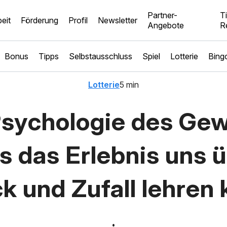
Partner-
T
beit
Förderung
Profil
Newsletter
Angebote
R
Bonus
Tipps
Selbstausschluss
Spiel
Lotterie
Bing
Lotterie
5 min
Psychologie des Gew
 das Erlebnis uns 
k und Zufall lehren