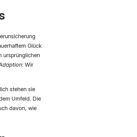
s
Verunsicherung
auerhaftem Glück
m ursprünglichen
Adaption
: Wir
ich stehen sie
dem Umfeld. Die
uch davon, wie