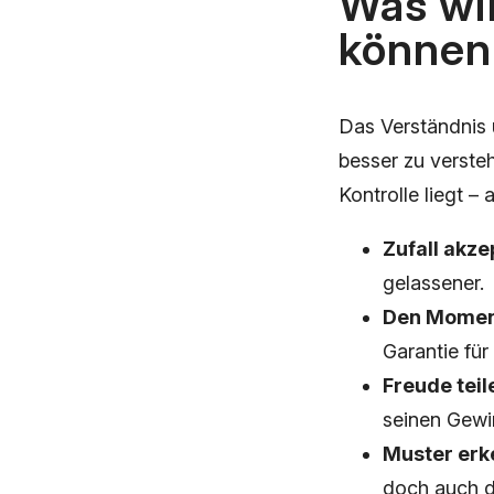
Was wir
können
Das Verständnis 
besser zu versteh
Kontrolle liegt –
Zufall akze
gelassener.
Den Momen
Garantie für
Freude teil
seinen Gewin
Muster erke
doch auch d