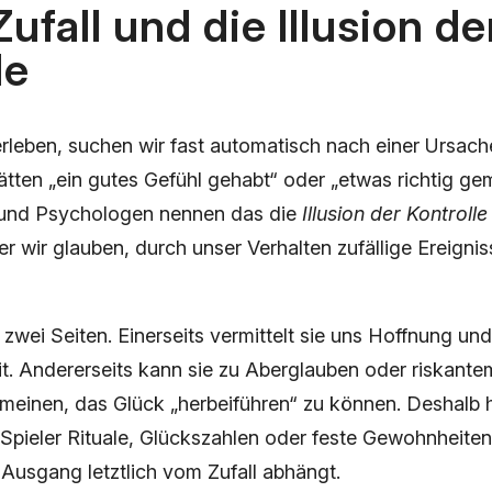
ufall und die Illusion de
le
leben, suchen wir fast automatisch nach einer Ursache.
ätten „ein gutes Gefühl gehabt“ oder „etwas richtig ge
und Psychologen nennen das die
Illusion der Kontrolle
er wir glauben, durch unser Verhalten zufällige Ereigni
t zwei Seiten. Einerseits vermittelt sie uns Hoffnung un
t. Andererseits kann sie zu Aberglauben oder riskante
 meinen, das Glück „herbeiführen“ zu können. Deshalb 
 Spieler Rituale, Glückszahlen oder feste Gewohnheiten
 Ausgang letztlich vom Zufall abhängt.