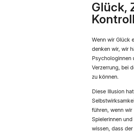
Glück, Z
Kontrol
Wenn wir Glück er
denken wir, wir h
Psychologinnen 
Verzerrung, bei d
zu können.
Diese Illusion ha
Selbstwirksamkei
führen, wenn wir
Spielerinnen und
wissen, dass der