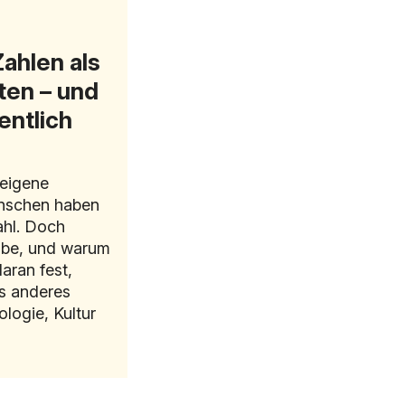
hlen als
ten – und
entlich
 eigene
enschen haben
ahl. Doch
ube, und warum
aran fest,
as anderes
ologie, Kultur