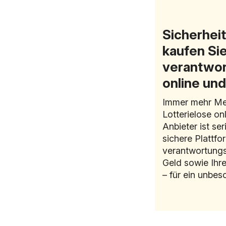
Sicherheit
kaufen Sie
verantwo
online un
Immer mehr Me
Lotterielose on
Anbieter ist ser
sichere Plattf
verantwortungs
Geld sowie Ihr
– für ein unbes