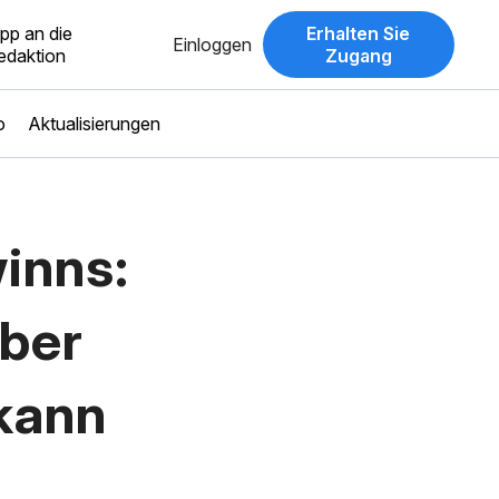
ipp an die
Erhalten Sie
Einloggen
edaktion
Zugang
o
Aktualisierungen
inns:
über
 kann