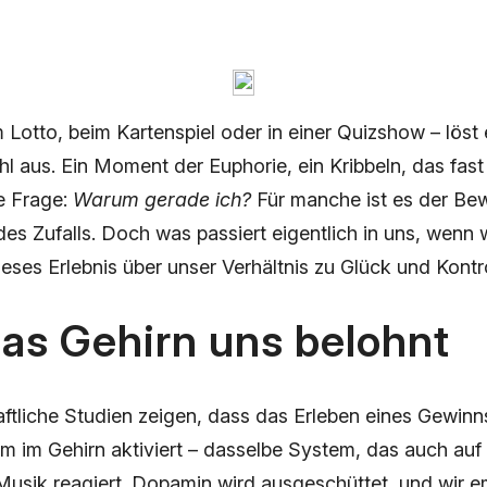
Lotto, beim Kartenspiel oder in einer Quizshow – löst 
l aus. Ein Moment der Euphorie, ein Kribbeln, das fast
ie Frage:
Warum gerade ich?
Für manche ist es der Bewe
des Zufalls. Doch was passiert eigentlich in uns, wenn 
eses Erlebnis über unser Verhältnis zu Glück und Kontr
as Gehirn uns belohnt
tliche Studien zeigen, dass das Erleben eines Gewinn
 im Gehirn aktiviert – dasselbe System, das auch auf
usik reagiert. Dopamin wird ausgeschüttet, und wir 