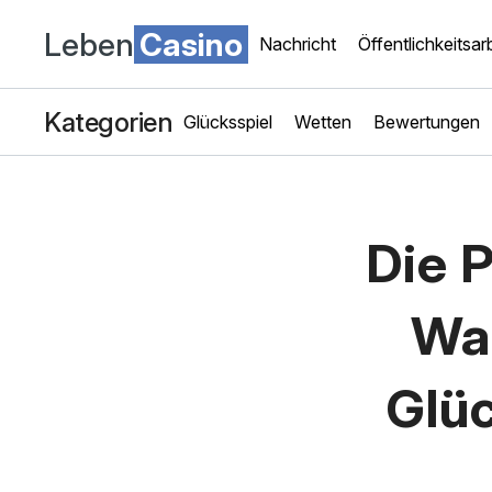
Leben
Casino
Nachricht
Öffentlichkeitsar
Kategorien
Glücksspiel
Wetten
Bewertungen
Die 
Was
Glüc