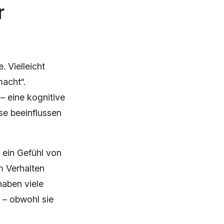
r
 Vielleicht
macht“.
– eine kognitive
sse beeinflussen
d ein Gefühl von
m Verhalten
haben viele
 – obwohl sie