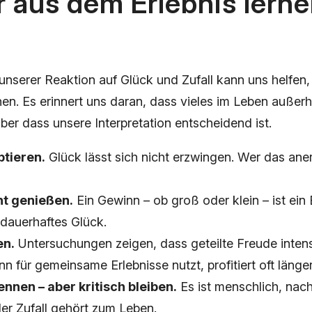
 aus dem Erlebnis lern
unserer Reaktion auf Glück und Zufall kann uns helfen,
en. Es erinnert uns daran, dass vieles im Leben außerh
 aber dass unsere Interpretation entscheidend ist.
ptieren.
Glück lässt sich nicht erzwingen. Wer das aner
t genießen.
Ein Gewinn – ob groß oder klein – ist ein 
 dauerhaftes Glück.
en.
Untersuchungen zeigen, dass geteilte Freude intens
n für gemeinsame Erlebnisse nutzt, profitiert oft länge
nnen – aber kritisch bleiben.
Es ist menschlich, nac
er Zufall gehört zum Leben.