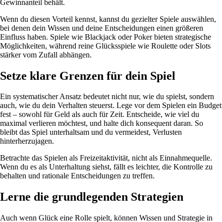
Gewinnanteil behält.
Wenn du diesen Vorteil kennst, kannst du gezielter Spiele auswählen,
bei denen dein Wissen und deine Entscheidungen einen größeren
Einfluss haben. Spiele wie Blackjack oder Poker bieten strategische
Möglichkeiten, während reine Glücksspiele wie Roulette oder Slots
stärker vom Zufall abhängen.
Setze klare Grenzen für dein Spiel
Ein systematischer Ansatz bedeutet nicht nur, wie du spielst, sondern
auch, wie du dein Verhalten steuerst. Lege vor dem Spielen ein Budget
fest – sowohl für Geld als auch für Zeit. Entscheide, wie viel du
maximal verlieren möchtest, und halte dich konsequent daran. So
bleibt das Spiel unterhaltsam und du vermeidest, Verlusten
hinterherzujagen.
Betrachte das Spielen als Freizeitaktivität, nicht als Einnahmequelle.
Wenn du es als Unterhaltung siehst, fällt es leichter, die Kontrolle zu
behalten und rationale Entscheidungen zu treffen.
Lerne die grundlegenden Strategien
Auch wenn Glück eine Rolle spielt, können Wissen und Strategie in