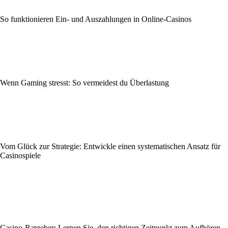
So funktionieren Ein- und Auszahlungen in Online-Casinos
Wenn Gaming stresst: So vermeidest du Überlastung
Vom Glück zur Strategie: Entwickle einen systematischen Ansatz für
Casinospiele
Casino-Ratgeber: Lernen Sie, den richtigen Zeitpunkt zum Aufhören