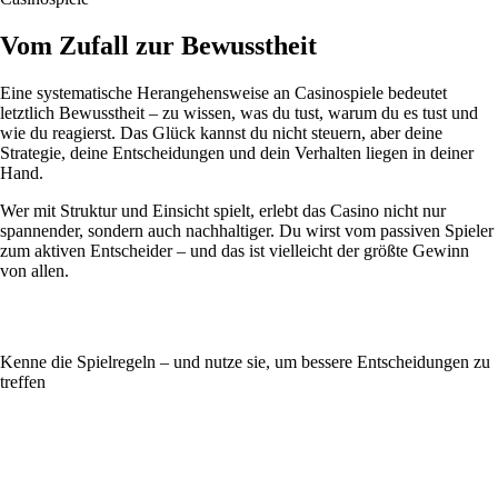
Vom Zufall zur Bewusstheit
Eine systematische Herangehensweise an Casinospiele bedeutet
letztlich Bewusstheit – zu wissen, was du tust, warum du es tust und
wie du reagierst. Das Glück kannst du nicht steuern, aber deine
Strategie, deine Entscheidungen und dein Verhalten liegen in deiner
Hand.
Wer mit Struktur und Einsicht spielt, erlebt das Casino nicht nur
spannender, sondern auch nachhaltiger. Du wirst vom passiven Spieler
zum aktiven Entscheider – und das ist vielleicht der größte Gewinn
von allen.
Kenne die Spielregeln – und nutze sie, um bessere Entscheidungen zu
treffen