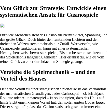
Vom Glück zur Strategie: Entwickle einen
systematischen Ansatz für Casinospiele
Für viele Menschen steht das Casino für Nervenkitzel, Spannung und
das große Glück. Doch hinter den funkelnden Lichtern und den
drehenden Walzen steckt mehr als nur Zufall. Wer versteht, wie
Casinospiele funktionieren, kann mit einer systematischen
Herangehensweise bewusster spielen, Risiken besser einschätzen und
das Spielerlebnis langfristig genießen. Hier erfährst du, wie du vom
reinen Glück zu einer durchdachten Strategie gelangst.
Verstehe die Spielmechanik – und den
Vorteil des Hauses
Der erste Schritt zu einer strategischen Spielweise ist das Verständnis
der mathematischen Grundlagen. Jedes Casinospiel – ob Blackjack,
Roulette oder Automatenspiel – ist so konzipiert, dass das Haus auf
lange Sicht einen kleinen Vorteil hat, den sogenannten
House Edge
.
Dieser sorgt dafür, dass das Casino statistisch gesehen immer einen