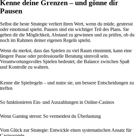
Kenne deine Grenzen – und gönne dir
Pausen
Selbst die beste Strategie verliert ihren Wert, wenn du müde, gestresst
oder emotional spielst. Pausen sind ein wichtiger Teil des Plans. Sie
geben dir die Möglichkeit, Abstand zu gewinnen und zu prüfen, ob du
noch im Rahmen deiner eigenen Regeln spielst.
Wenn du merkst, dass das Spielen zu viel Raum einnimmt, kann eine
längere Pause oder professionelle Beratung sinnvoll sein.
Verantwortungsvolles Spielen bedeutet, die Balance zwischen Spaß
und Kontrolle zu wahren.
Kenne die Spielregeln – und nutze sie, um bessere Entscheidungen zu
treffen
So funktionieren Ein- und Auszahlungen in Online-Casinos
Wenn Gaming stresst: So vermeidest du Überlastung
Vom Glück zur Strategie: Entwickle einen systematischen Ansatz für
Casinospiele