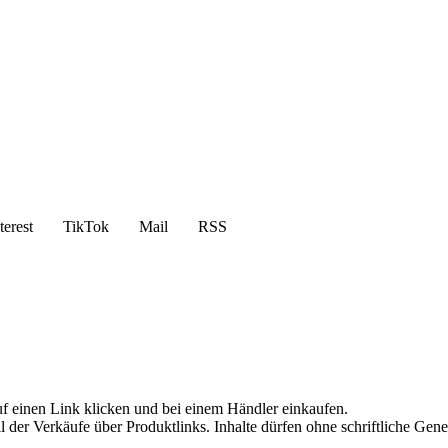
terest
TikTok
Mail
RSS
uf einen Link klicken und bei einem Händler einkaufen.
Teil der Verkäufe über Produktlinks. Inhalte dürfen ohne schriftliche 