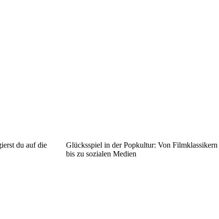
ierst du auf die
Glücksspiel in der Popkultur: Von Filmklassikern
bis zu sozialen Medien