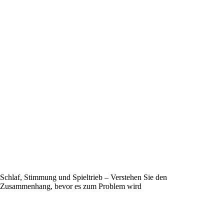
Schlaf, Stimmung und Spieltrieb – Verstehen Sie den
Zusammenhang, bevor es zum Problem wird