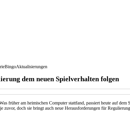
rie
Bingo
Aktualisierungen
ierung dem neuen Spielverhalten folgen
t. Was früher am heimischen Computer stattfand, passiert heute auf de
je zuvor, doch sie bringt auch neue Herausforderungen für Regulierung