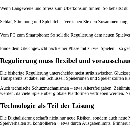
Wenn Langeweile und Stress zum Überkonsum führen: So behältst du d
Schlaf, Stimmung und Spieltrieb – Verstehen Sie den Zusammenhang,
Vom PC zum Smartphone: So soll die Regulierung dem neuen Spielver
Finde dein Gleichgewicht nach einer Phase mit zu viel Spielen – so ge
Regulierung muss flexibel und vorausschau
Die bisherige Regulierung unterscheidet meist strikt zwischen Glücksspi
Transparenz ist dabei ein Schlüssel: Spielerinnen und Spieler sollten
Auch technische Schutzmechanismen – etwa Altersfreigaben, Zeitlimits
werden, da viele Spiele über globale Plattformen vertrieben werden. Na
Technologie als Teil der Lösung
Die Digitalisierung schafft nicht nur neue Risiken, sondern auch neue 
Spielverhalten zu kontrollieren – etwa durch Ausgabenlimits, Erinnerung