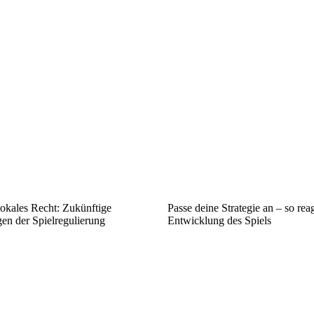
lokales Recht: Zukünftige
Passe deine Strategie an – so reag
en der Spielregulierung
Entwicklung des Spiels