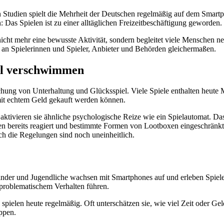
Studien spielt die Mehrheit der Deutschen regelmäßig auf dem Smartph
s Spielen ist zu einer alltäglichen Freizeitbeschäftigung geworden.
nicht mehr eine bewusste Aktivität, sondern begleitet viele Menschen 
n an Spielerinnen und Spieler, Anbieter und Behörden gleichermaßen.
el verschwimmen
hung von Unterhaltung und Glücksspiel. Viele Spiele enthalten heute 
mit echtem Geld gekauft werden können.
aktivieren sie ähnliche psychologische Reize wie ein Spielautomat. Das w
ben bereits reagiert und bestimmte Formen von Lootboxen eingeschrän
ch die Regelungen sind noch uneinheitlich.
er und Jugendliche wachsen mit Smartphones auf und erleben Spiele als 
 problematischem Verhalten führen.
spielen heute regelmäßig. Oft unterschätzen sie, wie viel Zeit oder Ge
uppen.