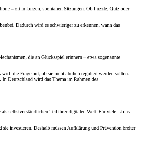
one – oft in kurzen, spontanen Sitzungen. Ob Puzzle, Quiz oder
nebenbei. Dadurch wird es schwieriger zu erkennen, wann das
Mechanismen, die an Glücksspiel erinnern – etwa sogenannte
irft die Frage auf, ob sie nicht ähnlich reguliert werden sollten.
kt. In Deutschland wird das Thema im Rahmen des
selbstverständlichen Teil ihrer digitalen Welt. Für viele ist das
ld sie investieren. Deshalb müssen Aufklärung und Prävention breiter