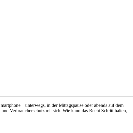
m Smartphone – unterwegs, in der Mittagspause oder abends auf dem
 und Verbraucherschutz mit sich. Wie kann das Recht Schritt halten,