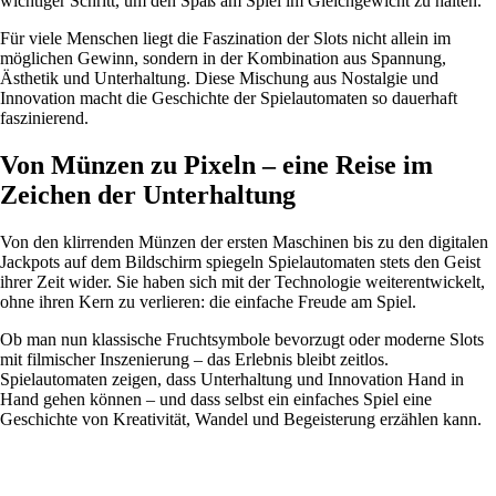
wichtiger Schritt, um den Spaß am Spiel im Gleichgewicht zu halten.
Für viele Menschen liegt die Faszination der Slots nicht allein im
möglichen Gewinn, sondern in der Kombination aus Spannung,
Ästhetik und Unterhaltung. Diese Mischung aus Nostalgie und
Innovation macht die Geschichte der Spielautomaten so dauerhaft
faszinierend.
Von Münzen zu Pixeln – eine Reise im
Zeichen der Unterhaltung
Von den klirrenden Münzen der ersten Maschinen bis zu den digitalen
Jackpots auf dem Bildschirm spiegeln Spielautomaten stets den Geist
ihrer Zeit wider. Sie haben sich mit der Technologie weiterentwickelt,
ohne ihren Kern zu verlieren: die einfache Freude am Spiel.
Ob man nun klassische Fruchtsymbole bevorzugt oder moderne Slots
mit filmischer Inszenierung – das Erlebnis bleibt zeitlos.
Spielautomaten zeigen, dass Unterhaltung und Innovation Hand in
Hand gehen können – und dass selbst ein einfaches Spiel eine
Geschichte von Kreativität, Wandel und Begeisterung erzählen kann.