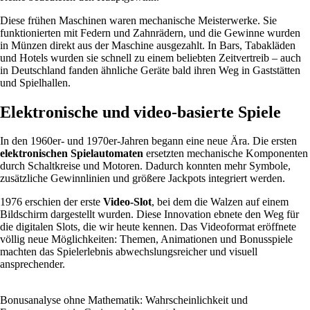
Diese frühen Maschinen waren mechanische Meisterwerke. Sie
funktionierten mit Federn und Zahnrädern, und die Gewinne wurden
in Münzen direkt aus der Maschine ausgezahlt. In Bars, Tabakläden
und Hotels wurden sie schnell zu einem beliebten Zeitvertreib – auch
in Deutschland fanden ähnliche Geräte bald ihren Weg in Gaststätten
und Spielhallen.
Elektronische und video-basierte Spiele
In den 1960er- und 1970er-Jahren begann eine neue Ära. Die ersten
elektronischen Spielautomaten
ersetzten mechanische Komponenten
durch Schaltkreise und Motoren. Dadurch konnten mehr Symbole,
zusätzliche Gewinnlinien und größere Jackpots integriert werden.
1976 erschien der erste
Video-Slot
, bei dem die Walzen auf einem
Bildschirm dargestellt wurden. Diese Innovation ebnete den Weg für
die digitalen Slots, die wir heute kennen. Das Videoformat eröffnete
völlig neue Möglichkeiten: Themen, Animationen und Bonusspiele
machten das Spielerlebnis abwechslungsreicher und visuell
ansprechender.
Bonusanalyse ohne Mathematik: Wahrscheinlichkeit und